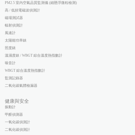
PM2.5 室內空氣品質監測儀 (細懸浮微粒檢測)
高 / 低頻電磁波偵測計
磁場測試器
輻射偵測計
風速計
太陽能功率錶
照度錶
溫濕度錶 / WBGT 綜合溫度熱指數計
噪音計
WBGT 綜合溫度熱指數計
監測記錄器
二氧化碳氣體檢漏器
健康與安全
振動計
甲醛偵測器
一氧化碳偵測計
二氧化碳偵測計