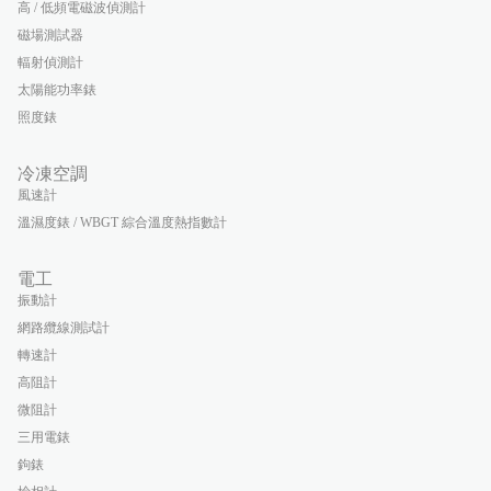
高 / 低頻電磁波偵測計
磁場測試器
輻射偵測計
太陽能功率錶
照度錶
冷凍空調
風速計
溫濕度錶 / WBGT 綜合溫度熱指數計
電工
振動計
網路纜線測試計
轉速計
高阻計
微阻計
三用電錶
鉤錶