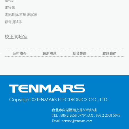
檢相計
電容錶
電池阻抗/容量 測試器
靜電測試器
校正實驗室
公司簡介
最新消息
影音專區
聯絡我們
台北市內湖區瑞光路586號6樓
TEL : 886-2-2658-5770
/ FAX : 886-2-2658-5075
Email : service@tenmars.com