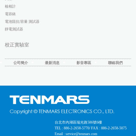
檢相計
電容錶
電池阻抗/容量 測試器
靜電測試器
校正實驗室
公司簡介
最新消息
影音專區
聯絡我們
台北市內湖區瑞光路586號6樓
TEL : 886-2-2658-5770
/ FAX : 886-2-2658-5075
Email : service@tenmars.com