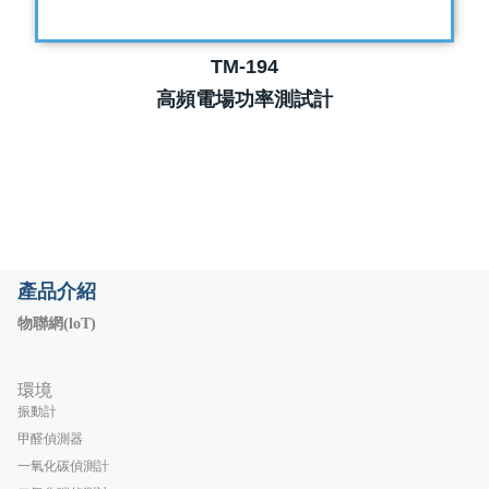
TM-194
高頻電場功率測試計
產品介紹
物聯網(loT)
環境
振動計
甲醛偵測器
一氧化碳偵測計