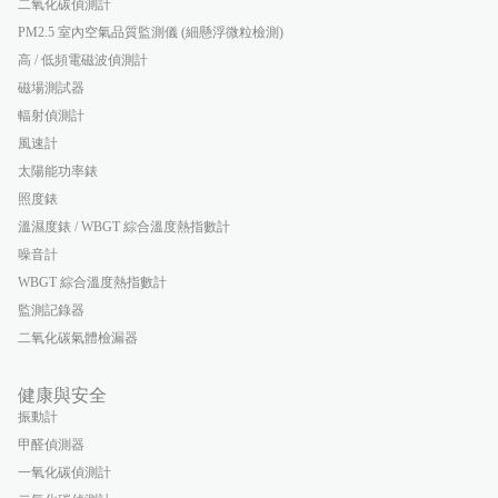
二氧化碳偵測計
PM2.5 室內空氣品質監測儀 (細懸浮微粒檢測)
高 / 低頻電磁波偵測計
磁場測試器
輻射偵測計
風速計
太陽能功率錶
照度錶
溫濕度錶 / WBGT 綜合溫度熱指數計
噪音計
WBGT 綜合溫度熱指數計
監測記錄器
二氧化碳氣體檢漏器
健康與安全
振動計
甲醛偵測器
一氧化碳偵測計