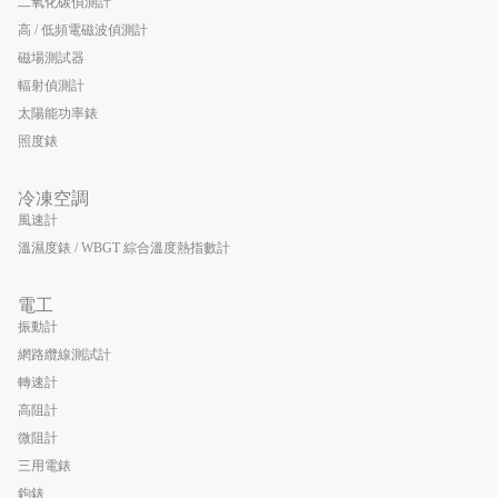
二氧化碳偵測計
高 / 低頻電磁波偵測計
磁場測試器
輻射偵測計
太陽能功率錶
照度錶
冷凍空調
風速計
溫濕度錶 / WBGT 綜合溫度熱指數計
電工
振動計
網路纜線測試計
轉速計
高阻計
微阻計
三用電錶
鉤錶