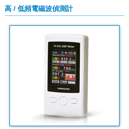
高 / 低頻電磁波偵測計