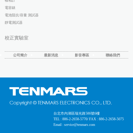
檢相計
電容錶
電池阻抗/容量 測試器
靜電測試器
校正實驗室
公司簡介
最新消息
影音專區
聯絡我們
台北市內湖區瑞光路586號6樓
TEL : 886-2-2658-5770
/ FAX : 886-2-2658-5075
Email : service@tenmars.com