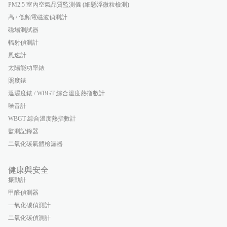
PM2.5 室內空氣品質監測儀 (細懸浮微粒檢測)
高 / 低頻電磁波偵測計
磁場測試器
輻射偵測計
風速計
太陽能功率錶
照度錶
溫濕度錶 / WBGT 綜合溫度熱指數計
噪音計
WBGT 綜合溫度熱指數計
監測記錄器
二氧化碳氣體檢漏器
健康與安全
振動計
甲醛偵測器
一氧化碳偵測計
二氧化碳偵測計