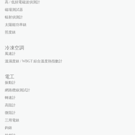
高 / 低頻電磁波偵測計
磁場測試器
輻射偵測計
太陽能功率錶
照度錶
冷凍空調
風速計
溫濕度錶 / WBGT 綜合溫度熱指數計
電工
振動計
網路纜線測試計
轉速計
高阻計
微阻計
三用電錶
鉤錶