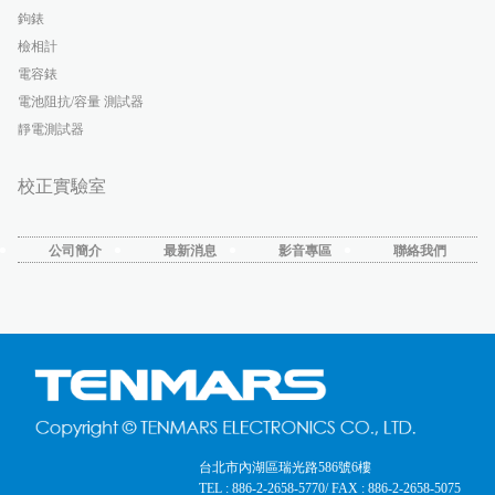
鉤錶
檢相計
電容錶
電池阻抗/容量 測試器
靜電測試器
校正實驗室
公司簡介
最新消息
影音專區
聯絡我們
台北市內湖區瑞光路586號6樓
TEL : 886-2-2658-5770
/ FAX : 886-2-2658-5075