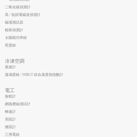
二氧化碳偵測計
高 / 低頻電磁波偵測計
磁場測試器
輻射偵測計
太陽能功率錶
照度錶
冷凍空調
風速計
溫濕度錶 / WBGT 綜合溫度熱指數計
電工
振動計
網路纜線測試計
轉速計
高阻計
微阻計
三用電錶