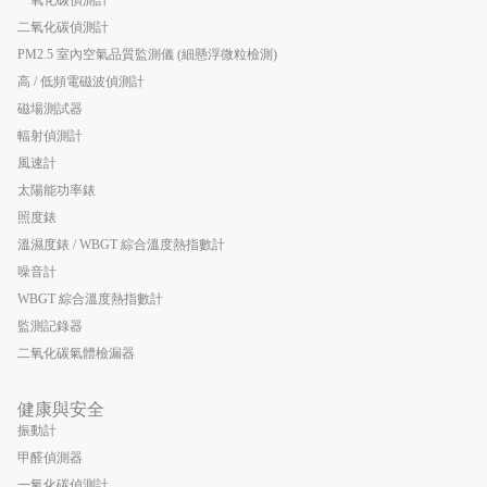
二氧化碳偵測計
PM2.5 室內空氣品質監測儀 (細懸浮微粒檢測)
高 / 低頻電磁波偵測計
磁場測試器
輻射偵測計
風速計
太陽能功率錶
照度錶
溫濕度錶 / WBGT 綜合溫度熱指數計
噪音計
WBGT 綜合溫度熱指數計
監測記錄器
二氧化碳氣體檢漏器
健康與安全
振動計
甲醛偵測器
一氧化碳偵測計