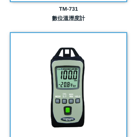
TM-731
數位溫溼度計