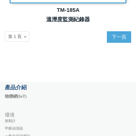
TM-185A
溫溼度監測紀錄器
下一頁
產品介紹
物聯網(loT)
環境
振動計
甲醛偵測器
一氧化碳偵測計