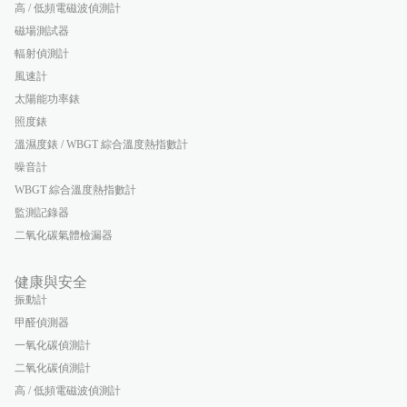
高 / 低頻電磁波偵測計
磁場測試器
輻射偵測計
風速計
太陽能功率錶
照度錶
溫濕度錶 / WBGT 綜合溫度熱指數計
噪音計
WBGT 綜合溫度熱指數計
監測記錄器
二氧化碳氣體檢漏器
健康與安全
振動計
甲醛偵測器
一氧化碳偵測計
二氧化碳偵測計
高 / 低頻電磁波偵測計