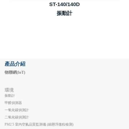
ST-140/140D
振動計
產品介紹
物聯網(loT)
環境
振動計
甲醛偵測器
一氧化碳偵測計
二氧化碳偵測計
PM2.5 室內空氣品質監測儀 (細懸浮微粒檢測)