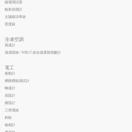
磁場測試器
輻射偵測計
太陽能功率錶
照度錶
冷凍空調
風速計
溫濕度錶 / WBGT 綜合溫度熱指數計
電工
振動計
網路纜線測試計
轉速計
高阻計
微阻計
三用電錶
鉤錶
檢相計