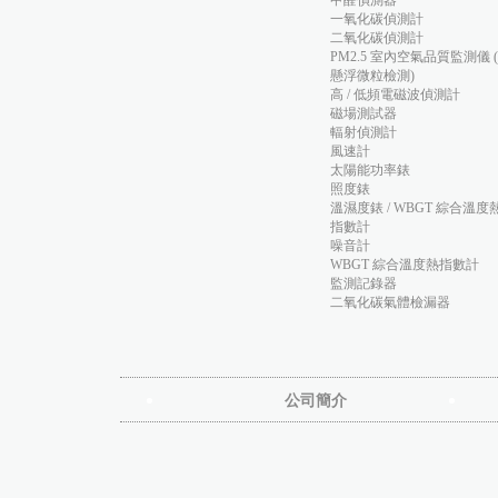
甲醛偵測器
一氧化碳偵測計
二氧化碳偵測計
PM2.5 室內空氣品質監測儀 
懸浮微粒檢測)
高 / 低頻電磁波偵測計
磁場測試器
輻射偵測計
風速計
太陽能功率錶
照度錶
溫濕度錶 / WBGT 綜合溫度
指數計
噪音計
WBGT 綜合溫度熱指數計
監測記錄器
二氧化碳氣體檢漏器
公司簡介