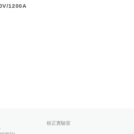
0V/1200A
校正實驗室
計