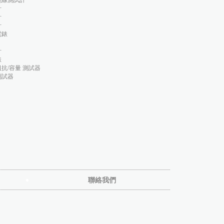
纜線測試計
計
計
計
電錶
計
錶
抗/容量 測試器
測試器
聯絡我們