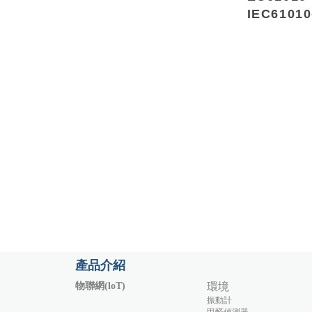
IEC61010
產品介紹
物聯網(loT)
環境
振動計