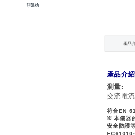
額溫槍
產品
產品介
測量:
交流電流
符合
EN 6
※
本儀器
安全防護
EC61010-