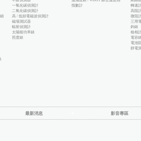
甲醛偵測器
溫濕度錶 / WBGT 綜合溫度熱
網路
一氧化碳偵測計
指數計
轉速
二氧化碳偵測計
高阻
(細
高 / 低頻電磁波偵測計
微阻
磁場測試器
三用
輻射偵測計
鉤錶
太陽能功率錶
檢相
照度錶
電容
電池阻
靜電
熱
最新消息
影音專區