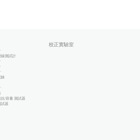
校正實驗室
計
纜線測試計
計
計
計
電錶
計
錶
抗/容量 測試器
測試器