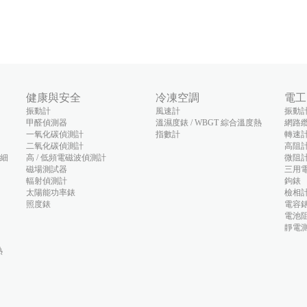
健康與安全
冷凍空調
電工
振動計
風速計
振動
甲醛偵測器
溫濕度錶 / WBGT 綜合溫度熱
網路
一氧化碳偵測計
指數計
轉速
二氧化碳偵測計
高阻
(細
高 / 低頻電磁波偵測計
微阻
磁場測試器
三用
輻射偵測計
鉤錶
太陽能功率錶
檢相
照度錶
電容
電池阻
靜電
熱