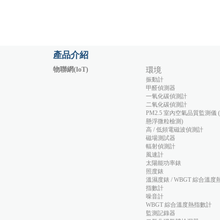
產品介紹
物聯網(loT)
環境
振動計
甲醛偵測器
一氧化碳偵測計
二氧化碳偵測計
PM2.5 室內空氣品質監測儀 
懸浮微粒檢測)
高 / 低頻電磁波偵測計
磁場測試器
輻射偵測計
風速計
太陽能功率錶
照度錶
溫濕度錶 / WBGT 綜合溫度
指數計
噪音計
WBGT 綜合溫度熱指數計
監測記錄器