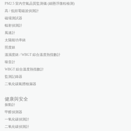
PM2.5 室內空氣品質監測儀 (細懸浮微粒檢測)
高 / 低頻電磁波偵測計
磁場測試器
輻射偵測計
風速計
太陽能功率錶
照度錶
溫濕度錶 / WBGT 綜合溫度熱指數計
噪音計
WBGT 綜合溫度熱指數計
監測記錄器
二氧化碳氣體檢漏器
健康與安全
振動計
甲醛偵測器
一氧化碳偵測計
二氧化碳偵測計