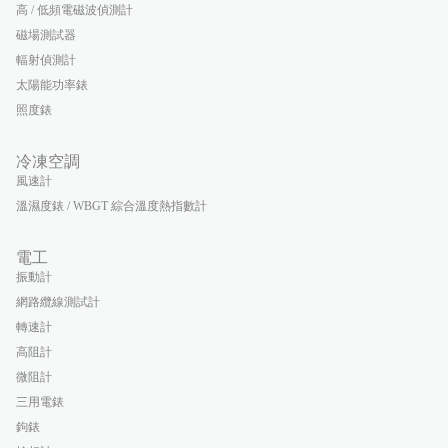
高 / 低頻電磁波偵測計
磁場測試器
輻射偵測計
太陽能功率錶
照度錶
冷凍空調
風速計
溫濕度錶 / WBGT 綜合溫度熱指數計
電工
振動計
網路纜線測試計
轉速計
高阻計
微阻計
三用電錶
鉤錶