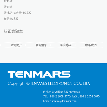
檢相計
電容錶
電池阻抗/容量 測試器
靜電測試器
校正實驗室
公司簡介
最新消息
影音專區
聯絡我們
台北市內湖區瑞光路586號6樓
TEL : 886-2-2658-5770
/ FAX : 886-2-2658-5075
Email : service@tenmars.com