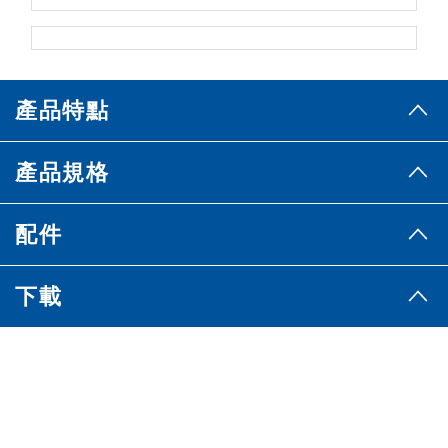
產品特點
產品規格
配件
下載