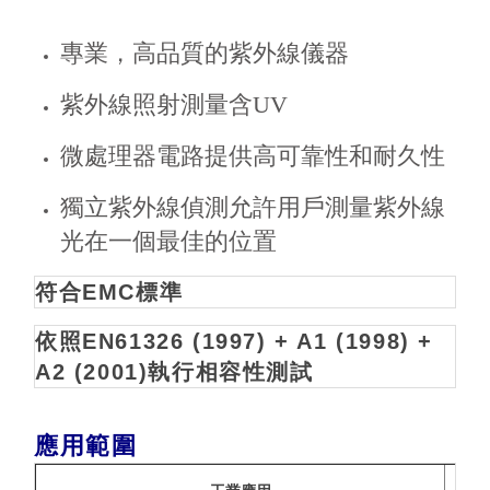
專業，高品質的紫外線儀器
紫外線照射測量含UV
微處理器電路提供高可靠性和耐久性
獨立紫外線偵測允許用戶測量紫外線
光在一個最佳的位置
符合
EMC
標準
依照
EN61326 (1997) + A1 (1998) +
A2 (2001)
執行相容性測試
應用範圍