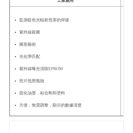
工業應用
監測藍色光輻射危害的焊接
紫外線殺菌
圖形藝術
光化學匹配
紫外線曝光清除EPROM
照片抵禦風險
固化油墨，粘合劑和塗料
方便，無需調整，顯示的數據清楚