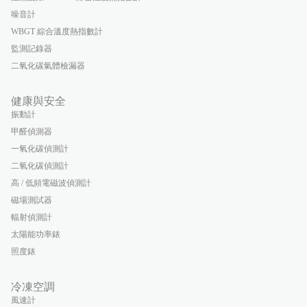
噪音計
WBGT 綜合溫度熱指數計
監測記錄器
二氧化碳氣體檢漏器
健康與安全
振動計
甲醛偵測器
一氧化碳偵測計
二氧化碳偵測計
高 / 低頻電磁波偵測計
磁場測試器
輻射偵測計
太陽能功率錶
照度錶
冷凍空調
風速計