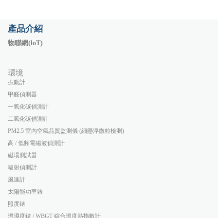
產品介紹
物聯網(loT)
環境
振動計
甲醛偵測器
一氧化碳偵測計
二氧化碳偵測計
PM2.5 室內空氣品質監測儀 (細懸浮微粒檢測)
高 / 低頻電磁波偵測計
磁場測試器
輻射偵測計
風速計
太陽能功率錶
照度錶
溫濕度錶 / WBGT 綜合溫度熱指數計