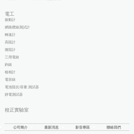
電工
振動計
網路纜線測試計
轉速計
高阻計
微阻計
三用電錶
鉤錶
檢相計
電容錶
電池阻抗/容量 測試器
靜電測試器
校正實驗室
公司簡介
最新消息
影音專區
聯絡我們