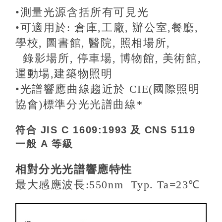
•
測量光源含括所有可見光
•
可適用於: 倉庫,工廠, 辦公室,餐廳,
學校, 圖書館, 醫院, 照相場所,
錄影場所, 停車場, 博物館, 美術館,
運動場,建築物照明
•
光譜響應曲線趨近於 CIE(國際照明
協會)標準分光光譜曲線*
符合
JIS C 1609:1993
及
CNS 5119
一般 A
等級
相對分光光譜響應特性
最大感應波長:550nm Typ. Ta=23℃