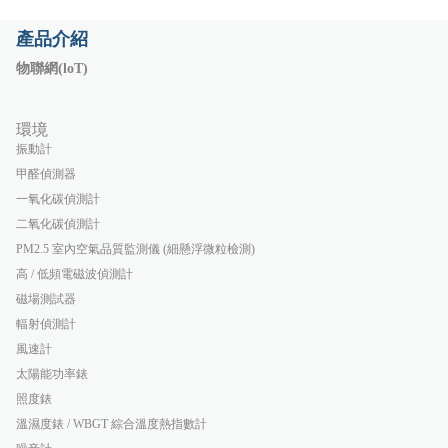
產品介紹
物聯網(loT)
環境
振動計
甲醛偵測器
一氧化碳偵測計
二氧化碳偵測計
PM2.5 室內空氣品質監測儀 (細懸浮微粒檢測)
高 / 低頻電磁波偵測計
磁場測試器
輻射偵測計
風速計
太陽能功率錶
照度錶
溫濕度錶 / WBGT 綜合溫度熱指數計