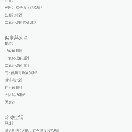
噪音計
WBGT 綜合溫度熱指數計
監測記錄器
二氧化碳氣體檢漏器
健康與安全
振動計
甲醛偵測器
一氧化碳偵測計
二氧化碳偵測計
高 / 低頻電磁波偵測計
磁場測試器
輻射偵測計
太陽能功率錶
照度錶
冷凍空調
風速計
溫濕度錶 / WBGT 綜合溫度熱指數計