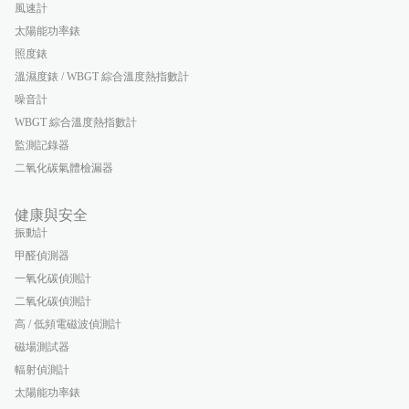
風速計
太陽能功率錶
照度錶
溫濕度錶 / WBGT 綜合溫度熱指數計
噪音計
WBGT 綜合溫度熱指數計
監測記錄器
二氧化碳氣體檢漏器
健康與安全
振動計
甲醛偵測器
一氧化碳偵測計
二氧化碳偵測計
高 / 低頻電磁波偵測計
磁場測試器
輻射偵測計
太陽能功率錶