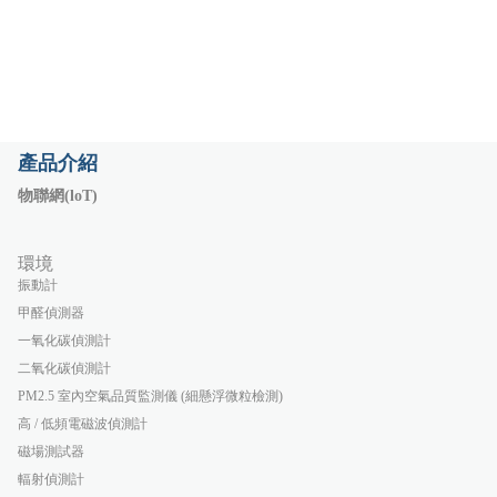
產品介紹
物聯網(loT)
環境
振動計
甲醛偵測器
一氧化碳偵測計
二氧化碳偵測計
PM2.5 室內空氣品質監測儀 (細懸浮微粒檢測)
高 / 低頻電磁波偵測計
磁場測試器
輻射偵測計