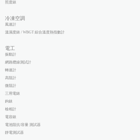
照度錶
冷凍空調
風速計
溫濕度錶 / WBGT 綜合溫度熱指數計
電工
振動計
網路纜線測試計
轉速計
高阻計
微阻計
三用電錶
鉤錶
檢相計
電容錶
電池阻抗/容量 測試器
靜電測試器