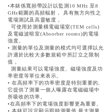
•
本錶係寬頻帶設計以監測10 MHz 至8
GHz範圍的高頻輻射，
具有無方向性之
電場測試及高靈敏度，
可使用於測量橫電磁場室(TEM cells)
及電磁波暗室(Absorber rooms)的電場
強度。
•
測量的單位及測量的模式均可選擇以允
許適於比較大多數規範中所訂立之限制
值，
測量結果可以電場強度、磁場強度及功
率密度等單位來表示。
•
在高頻率下的功率密度是特別重要的,
它提供了測量一個人曝露在電磁磁場中
所吸收的功率。
•
在高頻率下的電場強度影響更為重要。
•
本錶可設定顯示即時測量值,最大測量