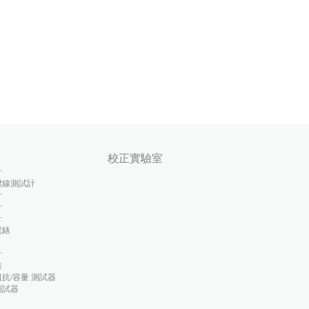
校正實驗室
計
纜線測試計
計
計
計
電錶
計
錶
抗/容量 測試器
測試器