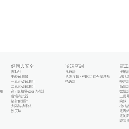
健康與安全
冷凍空調
電工
振動計
風速計
振動
甲醛偵測器
溫濕度錶 / WBGT 綜合溫度熱
網路
一氧化碳偵測計
指數計
轉速
二氧化碳偵測計
高阻
(細
高 / 低頻電磁波偵測計
微阻
磁場測試器
三用
輻射偵測計
鉤錶
太陽能功率錶
檢相
照度錶
電容
電池阻
靜電