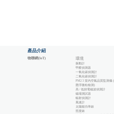
產品介紹
物聯網(loT)
環境
振動計
甲醛偵測器
一氧化碳偵測計
二氧化碳偵測計
PM2.5 室內空氣品質監測儀 
懸浮微粒檢測)
高 / 低頻電磁波偵測計
磁場測試器
輻射偵測計
風速計
太陽能功率錶
照度錶