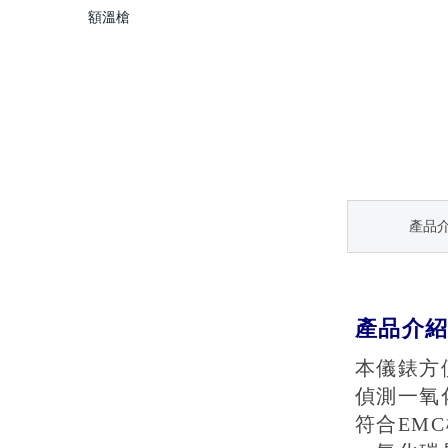
額溫槍
產品
產品介
本儀錶方
偵測一氧
符合EMC