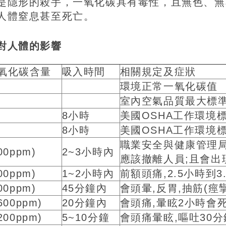
是隱形的殺手，一氧化碳具有毒性，且無色、無
人體窒息甚至死亡。
對人體的影響
氧化碳含量
吸入時間
相關規定及症狀
環境正常一氧化碳值
室內空氣品質最大標
8小時
美國OSHA工作環境
8小時
美國OSHA工作環境
職業安全與健康管理局
00ppm)
2~3小時內
應該撤離人員;且會出
00ppm)
1~2小時內
前額頭痛,2.5小時到3
00ppm)
45分鐘內
會頭暈,反胃,抽筋(痙攣
600ppm)
20分鐘內
會頭痛,暈眩2小時會
200ppm)
5~10分鐘
會頭痛暈眩,嘔吐30