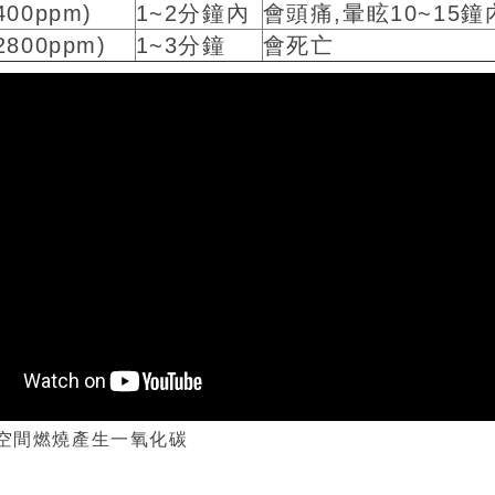
400ppm)
1~2分鐘內
會頭痛,暈眩10~15
2800ppm)
1~3分鐘
會死亡
空間燃燒產生一氧化碳