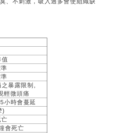
臭、不刺激，吸入過多會使組織缺
準值
標準
標準
之暴露限制,
現輕微頭痛
.5小時會蔓延
)
死亡
分鐘會死亡